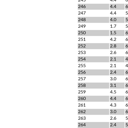
246
4.4
6
247
4.4
5
248
4.0
5
249
1.7
5
250
1.5
6
251
4.2
6
252
2.8
6
253
2.6
6
254
2.1
4
255
2.1
4
256
2.4
6
257
3.0
6
258
3.1
6
259
4.5
6
260
4.4
6
261
4.3
6
262
3.0
6
263
2.6
5
264
2.4
5