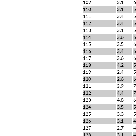
109
3.1
6
110
3.1
5
111
3.4
5
112
3.4
5
113
3.1
5
114
3.6
6
115
3.5
6
116
3.4
6
117
3.6
6
118
4.2
5
119
2.4
5
120
2.6
6
121
3.9
7
122
4.4
7
123
4.8
6
124
3.5
5
125
3.3
5
126
3.1
4
127
2.7
4
128
3.1
4