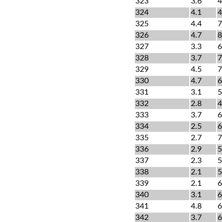
323
3.6
4
324
4.1
4
325
4.4
7
326
4.7
8
327
3.3
6
328
3.7
7
329
4.5
7
330
4.7
6
331
3.1
5
332
2.8
4
333
3.7
6
334
2.5
6
335
2.7
7
336
2.9
5
337
2.3
5
338
2.1
5
339
2.1
6
340
3.1
6
341
4.8
6
342
3.7
6