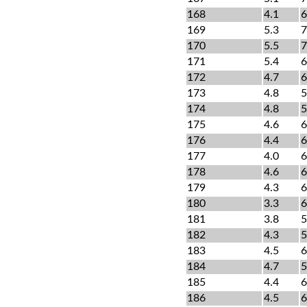
168
4.1
6
169
5.3
7
170
5.5
7
171
5.4
6
172
4.7
6
173
4.8
5
174
4.8
5
175
4.6
6
176
4.4
6
177
4.0
6
178
4.6
6
179
4.3
6
180
3.3
6
181
3.8
5
182
4.3
5
183
4.5
6
184
4.7
5
185
4.4
6
186
4.5
6