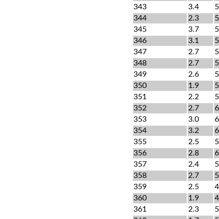
343
3.4
5
344
2.3
5
345
3.7
5
346
3.1
5
347
2.7
5
348
2.7
5
349
2.6
5
350
1.9
5
351
2.2
5
352
2.7
6
353
3.0
6
354
3.2
6
355
2.5
5
356
2.8
6
357
2.4
5
358
2.7
5
359
2.5
4
360
1.9
4
361
2.3
5