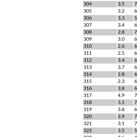
304
3.5
7
305
3.2
6
306
3.3
5
307
3.4
6
308
2.8
7
309
3.0
6
310
2.6
6
311
2.5
6
312
3.4
6
313
3.7
6
314
2.8
6
315
2.3
6
316
3.8
6
317
4.9
7
318
5.1
7
319
3.8
6
320
2.9
7
321
3.1
7
322
3.5
5