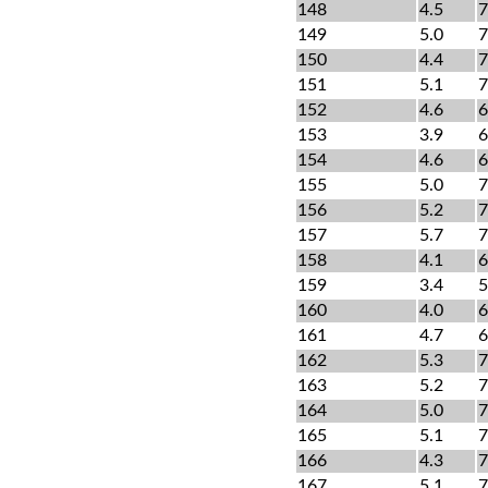
148
4.5
7
149
5.0
7
150
4.4
7
151
5.1
7
152
4.6
6
153
3.9
6
154
4.6
6
155
5.0
7
156
5.2
7
157
5.7
7
158
4.1
6
159
3.4
5
160
4.0
6
161
4.7
6
162
5.3
7
163
5.2
7
164
5.0
7
165
5.1
7
166
4.3
7
167
5.1
7