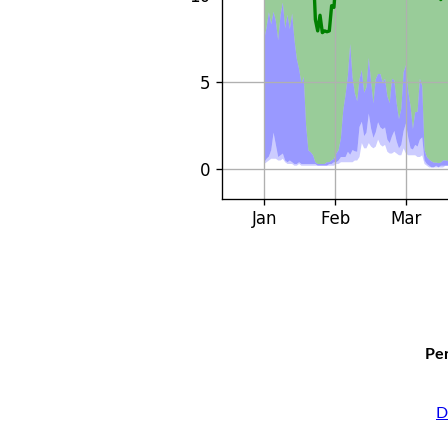
Per
D