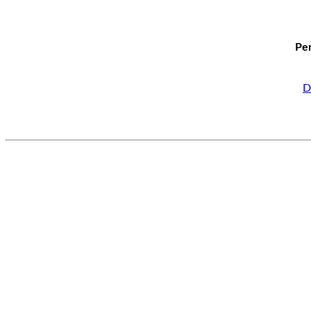
Per
D