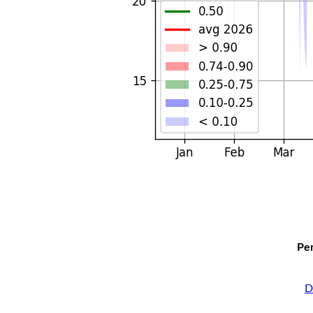
Per
D