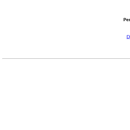
Per
D