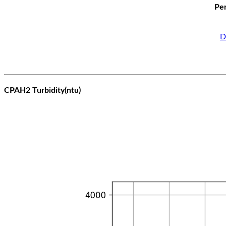
Per
D
CPAH2 Turbidity(ntu)