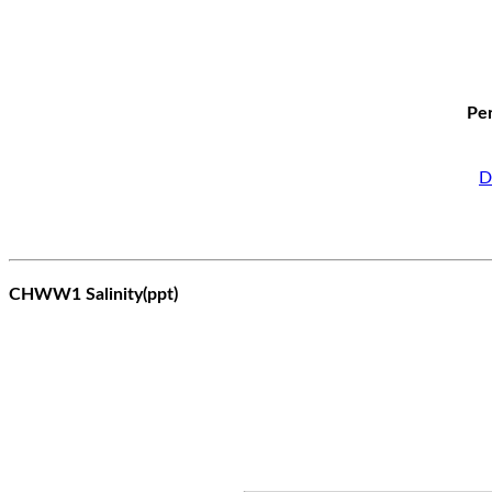
Per
D
CHWW1 Salinity(ppt)