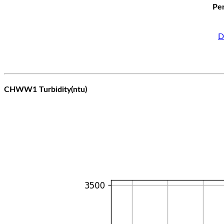
Per
D
CHWW1 Turbidity(ntu)