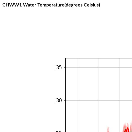
CHWW1 Water Temperature(degrees Celsius)