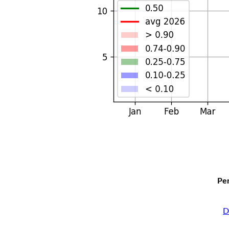
Per
D