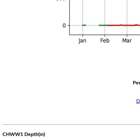
Per
D
CHWW1 Depth(m)