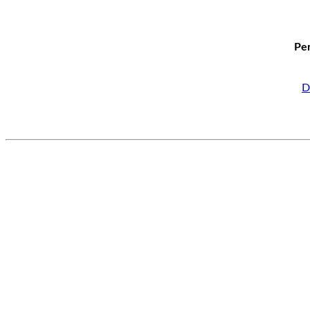
Per
D