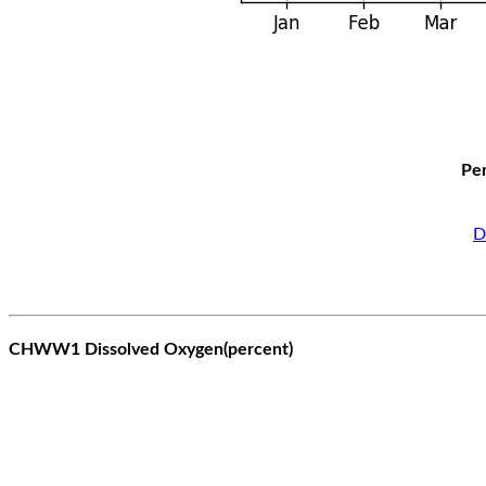
Per
D
CHWW1 Dissolved Oxygen(percent)